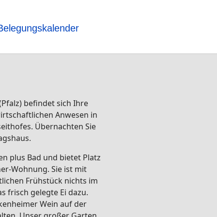
Belegungskalender
falz) befindet sich Ihre
rtschaftlichen Anwesen in
iseithofes. Übernachten Sie
agshaus.
 plus Bad und bietet Platz
her-Wohnung. Sie ist mit
lichen Frühstück nichts im
 frisch gelegte Ei dazu.
kenheimer Wein auf der
lten. Unser großer Garten